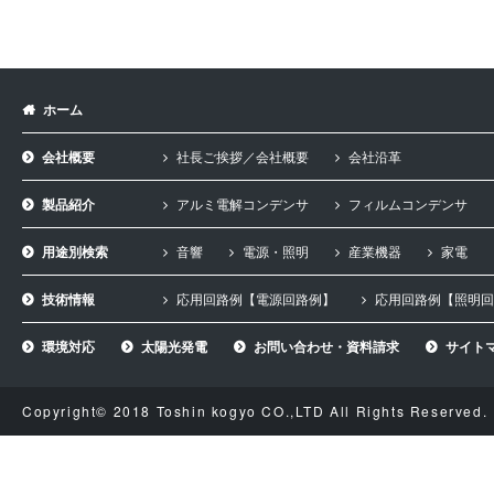
ホーム
会社概要
社長ご挨拶／会社概要
会社沿革
製品紹介
アルミ電解コンデンサ
フィルムコンデンサ
用途別検索
音響
電源・照明
産業機器
家電
技術情報
応用回路例【電源回路例】
応用回路例【照明回
環境対応
太陽光発電
お問い合わせ・資料請求
サイト
Copyright© 2018 Toshin kogyo CO.,LTD All Rights Reserved.